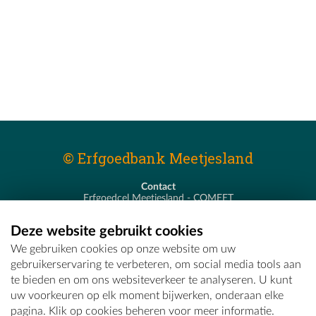
© Erfgoedbank Meetjesland
Contact
Erfgoedcel Meetjesland - COMEET
Pastoor De Nevestraat 8
9900 Eeklo
Deze website gebruikt cookies
T - 09 373 75 96
We gebruiken cookies op onze website om uw
E -
erfgoedcel@comeet.be
gebruikerservaring te verbeteren, om social media tools aan
te bieden en om ons websiteverkeer te analyseren. U kunt
uw voorkeuren op elk moment bijwerken, onderaan elke
pagina. Klik op cookies beheren voor meer informatie.