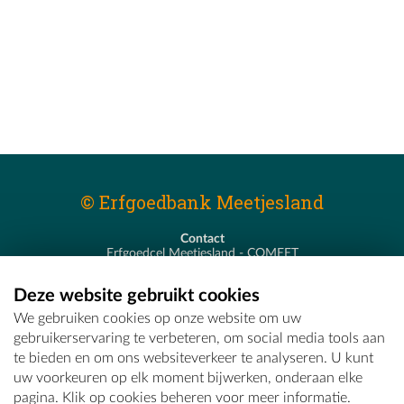
© Erfgoedbank Meetjesland
Contact
Erfgoedcel Meetjesland - COMEET
Pastoor De Nevestraat 8
9900 Eeklo
Deze website gebruikt cookies
T - 09 373 75 96
We gebruiken cookies op onze website om uw
E -
erfgoedcel@comeet.be
gebruikerservaring te verbeteren, om social media tools aan
te bieden en om ons websiteverkeer te analyseren. U kunt
uw voorkeuren op elk moment bijwerken, onderaan elke
pagina. Klik op cookies beheren voor meer informatie.