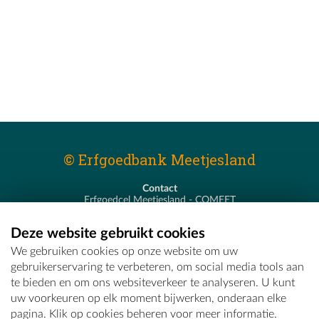
© Erfgoedbank Meetjesland
Contact
Erfgoedcel Meetjesland - COMEET
Pastoor De Nevestraat 8
9900 Eeklo
Deze website gebruikt cookies
T - 09 373 75 96
We gebruiken cookies op onze website om uw
E -
erfgoedcel@comeet.be
gebruikerservaring te verbeteren, om social media tools aan
te bieden en om ons websiteverkeer te analyseren. U kunt
uw voorkeuren op elk moment bijwerken, onderaan elke
pagina. Klik op cookies beheren voor meer informatie.