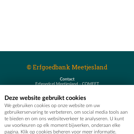
© Erfgoedbank Meetjesland
Contact
Erfgoedcel Meetjesland - COMEET
Pastoor De Nevestraat 8
9900 Eeklo
Deze website gebruikt cookies
T - 09 373 75 96
We gebruiken cookies op onze website om uw
E -
erfgoedcel@comeet.be
gebruikerservaring te verbeteren, om social media tools aan
te bieden en om ons websiteverkeer te analyseren. U kunt
uw voorkeuren op elk moment bijwerken, onderaan elke
pagina. Klik op cookies beheren voor meer informatie.