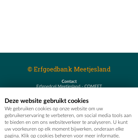
© Erfgoedbank Meetjesland
Contact
Erfgoedcel Meetjesland - COMEET
Pastoor De Nevestraat 8
9900 Eeklo
Deze website gebruikt cookies
T - 09 373 75 96
We gebruiken cookies op onze website om uw
E -
erfgoedcel@comeet.be
gebruikerservaring te verbeteren, om social media tools aan
te bieden en om ons websiteverkeer te analyseren. U kunt
uw voorkeuren op elk moment bijwerken, onderaan elke
pagina. Klik op cookies beheren voor meer informatie.