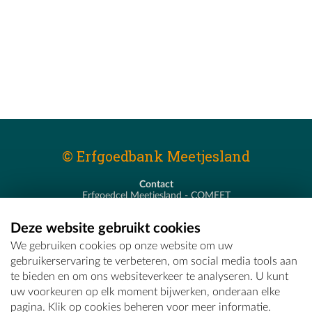
© Erfgoedbank Meetjesland
Contact
Erfgoedcel Meetjesland - COMEET
Pastoor De Nevestraat 8
9900 Eeklo
Deze website gebruikt cookies
T - 09 373 75 96
We gebruiken cookies op onze website om uw
E -
erfgoedcel@comeet.be
gebruikerservaring te verbeteren, om social media tools aan
te bieden en om ons websiteverkeer te analyseren. U kunt
uw voorkeuren op elk moment bijwerken, onderaan elke
pagina. Klik op cookies beheren voor meer informatie.