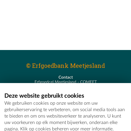
© Erfgoedbank Meetjesland
Contact
Erfgoedcel Meetjesland - COMEET
Pastoor De Nevestraat 8
9900 Eeklo
Deze website gebruikt cookies
T - 09 373 75 96
We gebruiken cookies op onze website om uw
E -
erfgoedcel@comeet.be
gebruikerservaring te verbeteren, om social media tools aan
te bieden en om ons websiteverkeer te analyseren. U kunt
uw voorkeuren op elk moment bijwerken, onderaan elke
pagina. Klik op cookies beheren voor meer informatie.