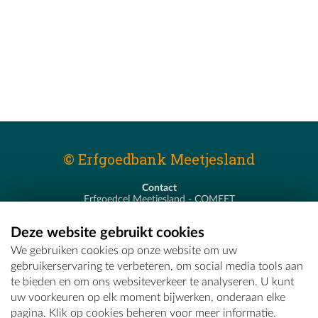
© Erfgoedbank Meetjesland
Contact
Erfgoedcel Meetjesland - COMEET
Pastoor De Nevestraat 8
9900 Eeklo
Deze website gebruikt cookies
T - 09 373 75 96
We gebruiken cookies op onze website om uw
E -
erfgoedcel@comeet.be
gebruikerservaring te verbeteren, om social media tools aan
te bieden en om ons websiteverkeer te analyseren. U kunt
uw voorkeuren op elk moment bijwerken, onderaan elke
pagina. Klik op cookies beheren voor meer informatie.