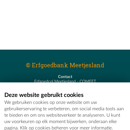
© Erfgoedbank Meetjesland
Contact
Erfgoedcel Meetjesland - COMEET
Pastoor De Nevestraat 8
9900 Eeklo
Deze website gebruikt cookies
T - 09 373 75 96
We gebruiken cookies op onze website om uw
E -
erfgoedcel@comeet.be
gebruikerservaring te verbeteren, om social media tools aan
te bieden en om ons websiteverkeer te analyseren. U kunt
uw voorkeuren op elk moment bijwerken, onderaan elke
pagina. Klik op cookies beheren voor meer informatie.