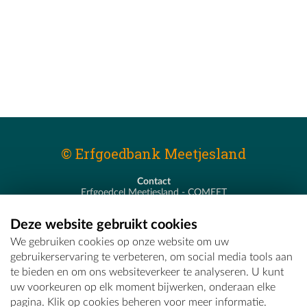
© Erfgoedbank Meetjesland
Contact
Erfgoedcel Meetjesland - COMEET
Pastoor De Nevestraat 8
9900 Eeklo
Deze website gebruikt cookies
T - 09 373 75 96
We gebruiken cookies op onze website om uw
E -
erfgoedcel@comeet.be
gebruikerservaring te verbeteren, om social media tools aan
te bieden en om ons websiteverkeer te analyseren. U kunt
uw voorkeuren op elk moment bijwerken, onderaan elke
pagina. Klik op cookies beheren voor meer informatie.