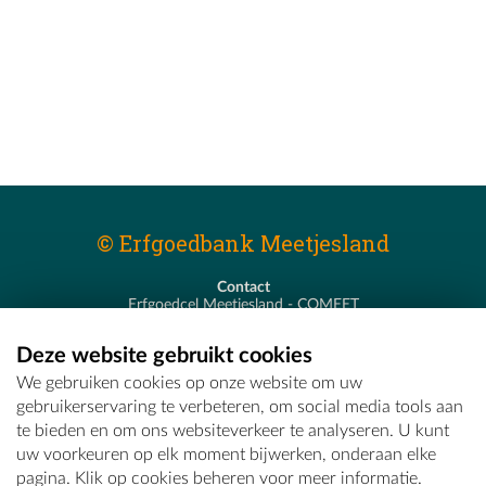
© Erfgoedbank Meetjesland
Contact
Erfgoedcel Meetjesland - COMEET
Pastoor De Nevestraat 8
9900 Eeklo
Deze website gebruikt cookies
T - 09 373 75 96
We gebruiken cookies op onze website om uw
E -
erfgoedcel@comeet.be
gebruikerservaring te verbeteren, om social media tools aan
te bieden en om ons websiteverkeer te analyseren. U kunt
uw voorkeuren op elk moment bijwerken, onderaan elke
pagina. Klik op cookies beheren voor meer informatie.