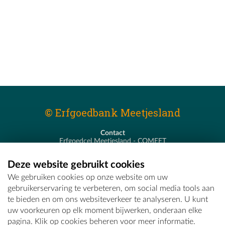
© Erfgoedbank Meetjesland
Contact
Erfgoedcel Meetjesland - COMEET
Pastoor De Nevestraat 8
9900 Eeklo
Deze website gebruikt cookies
T - 09 373 75 96
We gebruiken cookies op onze website om uw
E -
erfgoedcel@comeet.be
gebruikerservaring te verbeteren, om social media tools aan
te bieden en om ons websiteverkeer te analyseren. U kunt
uw voorkeuren op elk moment bijwerken, onderaan elke
pagina. Klik op cookies beheren voor meer informatie.