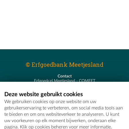
© Erfgoedbank Meetjesland
Contact
Erfgoedcel Meetjesland - COMEET
Pastoor De Nevestraat 8
9900 Eeklo
Deze website gebruikt cookies
T - 09 373 75 96
We gebruiken cookies op onze website om uw
E -
erfgoedcel@comeet.be
gebruikerservaring te verbeteren, om social media tools aan
te bieden en om ons websiteverkeer te analyseren. U kunt
uw voorkeuren op elk moment bijwerken, onderaan elke
pagina. Klik op cookies beheren voor meer informatie.