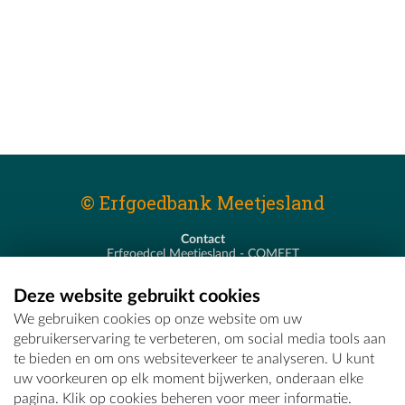
© Erfgoedbank Meetjesland
Contact
Erfgoedcel Meetjesland - COMEET
Pastoor De Nevestraat 8
9900 Eeklo
Deze website gebruikt cookies
T - 09 373 75 96
We gebruiken cookies op onze website om uw
E -
erfgoedcel@comeet.be
gebruikerservaring te verbeteren, om social media tools aan
te bieden en om ons websiteverkeer te analyseren. U kunt
uw voorkeuren op elk moment bijwerken, onderaan elke
pagina. Klik op cookies beheren voor meer informatie.