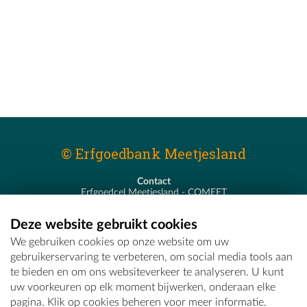
© Erfgoedbank Meetjesland
Contact
Erfgoedcel Meetjesland - COMEET
Pastoor De Nevestraat 8
9900 Eeklo
Deze website gebruikt cookies
T - 09 373 75 96
We gebruiken cookies op onze website om uw
E -
erfgoedcel@comeet.be
gebruikerservaring te verbeteren, om social media tools aan
te bieden en om ons websiteverkeer te analyseren. U kunt
uw voorkeuren op elk moment bijwerken, onderaan elke
pagina. Klik op cookies beheren voor meer informatie.