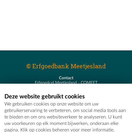
© Erfgoedbank Meetjesland
Contact
Erfgoedcel Meetjesland - COMEET
Pastoor De Nevestraat 8
9900 Eeklo
Deze website gebruikt cookies
T - 09 373 75 96
We gebruiken cookies op onze website om uw
E -
erfgoedcel@comeet.be
gebruikerservaring te verbeteren, om social media tools aan
te bieden en om ons websiteverkeer te analyseren. U kunt
uw voorkeuren op elk moment bijwerken, onderaan elke
pagina. Klik op cookies beheren voor meer informatie.