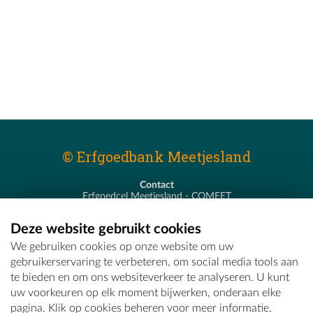
© Erfgoedbank Meetjesland
Contact
Erfgoedcel Meetjesland - COMEET
Pastoor De Nevestraat 8
9900 Eeklo
Deze website gebruikt cookies
T - 09 373 75 96
We gebruiken cookies op onze website om uw
E -
erfgoedcel@comeet.be
gebruikerservaring te verbeteren, om social media tools aan
te bieden en om ons websiteverkeer te analyseren. U kunt
uw voorkeuren op elk moment bijwerken, onderaan elke
pagina. Klik op cookies beheren voor meer informatie.