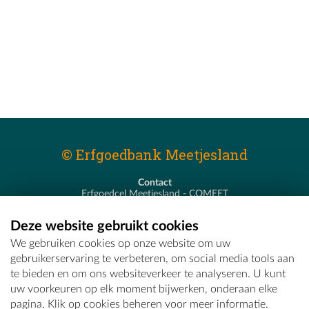
© Erfgoedbank Meetjesland
Contact
Erfgoedcel Meetjesland - COMEET
Pastoor De Nevestraat 8
9900 Eeklo
Deze website gebruikt cookies
T - 09 373 75 96
We gebruiken cookies op onze website om uw
E -
erfgoedcel@comeet.be
gebruikerservaring te verbeteren, om social media tools aan
te bieden en om ons websiteverkeer te analyseren. U kunt
uw voorkeuren op elk moment bijwerken, onderaan elke
pagina. Klik op cookies beheren voor meer informatie.