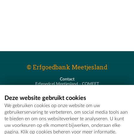
© Erfgoedbank Meetjesland
Contact
Erfgoedcel Meetjesland - COMEET
Pastoor De Nevestraat 8
9900 Eeklo
Deze website gebruikt cookies
T - 09 373 75 96
We gebruiken cookies op onze website om uw
E -
erfgoedcel@comeet.be
gebruikerservaring te verbeteren, om social media tools aan
te bieden en om ons websiteverkeer te analyseren. U kunt
uw voorkeuren op elk moment bijwerken, onderaan elke
pagina. Klik op cookies beheren voor meer informatie.