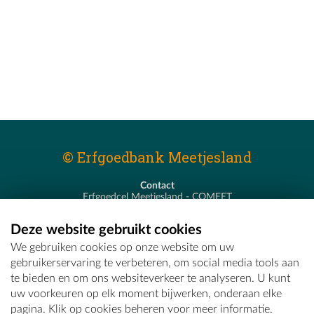
© Erfgoedbank Meetjesland
Contact
Erfgoedcel Meetjesland - COMEET
Pastoor De Nevestraat 8
9900 Eeklo
Deze website gebruikt cookies
T - 09 373 75 96
We gebruiken cookies op onze website om uw
E -
erfgoedcel@comeet.be
gebruikerservaring te verbeteren, om social media tools aan
te bieden en om ons websiteverkeer te analyseren. U kunt
uw voorkeuren op elk moment bijwerken, onderaan elke
pagina. Klik op cookies beheren voor meer informatie.