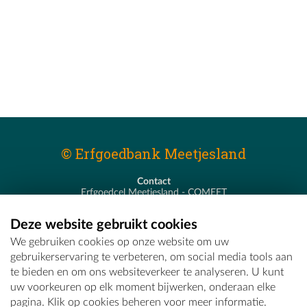
© Erfgoedbank Meetjesland
Contact
Erfgoedcel Meetjesland - COMEET
Pastoor De Nevestraat 8
9900 Eeklo
Deze website gebruikt cookies
T - 09 373 75 96
We gebruiken cookies op onze website om uw
E -
erfgoedcel@comeet.be
gebruikerservaring te verbeteren, om social media tools aan
te bieden en om ons websiteverkeer te analyseren. U kunt
uw voorkeuren op elk moment bijwerken, onderaan elke
pagina. Klik op cookies beheren voor meer informatie.