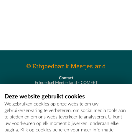
© Erfgoedbank Meetjesland
Contact
Erfgoedcel Meetjesland - COMEET
Pastoor De Nevestraat 8
9900 Eeklo
Deze website gebruikt cookies
T - 09 373 75 96
We gebruiken cookies op onze website om uw
E -
erfgoedcel@comeet.be
gebruikerservaring te verbeteren, om social media tools aan
te bieden en om ons websiteverkeer te analyseren. U kunt
uw voorkeuren op elk moment bijwerken, onderaan elke
pagina. Klik op cookies beheren voor meer informatie.