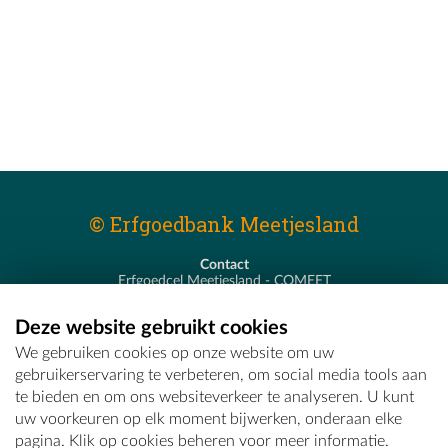
© Erfgoedbank Meetjesland
Contact
Erfgoedcel Meetjesland - COMEET
Pastoor De Nevestraat 8
9900 Eeklo
Deze website gebruikt cookies
T - 09 373 75 96
We gebruiken cookies op onze website om uw
E -
erfgoedcel@comeet.be
gebruikerservaring te verbeteren, om social media tools aan
te bieden en om ons websiteverkeer te analyseren. U kunt
uw voorkeuren op elk moment bijwerken, onderaan elke
pagina. Klik op cookies beheren voor meer informatie.