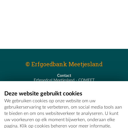
© Erfgoedbank Meetjesland
Contact
Erfgoedcel Meetjesland - COMEET
Pastoor De Nevestraat 8
9900 Eeklo
Deze website gebruikt cookies
T - 09 373 75 96
We gebruiken cookies op onze website om uw
E -
erfgoedcel@comeet.be
gebruikerservaring te verbeteren, om social media tools aan
te bieden en om ons websiteverkeer te analyseren. U kunt
uw voorkeuren op elk moment bijwerken, onderaan elke
pagina. Klik op cookies beheren voor meer informatie.