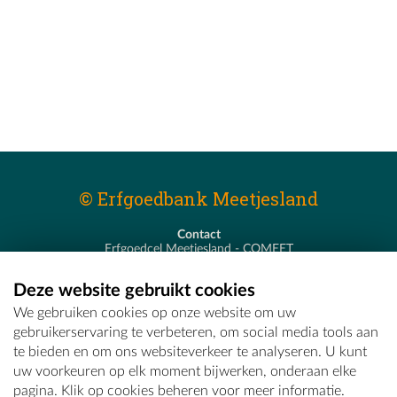
© Erfgoedbank Meetjesland
Contact
Erfgoedcel Meetjesland - COMEET
Pastoor De Nevestraat 8
9900 Eeklo
Deze website gebruikt cookies
T - 09 373 75 96
We gebruiken cookies op onze website om uw
E -
erfgoedcel@comeet.be
gebruikerservaring te verbeteren, om social media tools aan
te bieden en om ons websiteverkeer te analyseren. U kunt
uw voorkeuren op elk moment bijwerken, onderaan elke
pagina. Klik op cookies beheren voor meer informatie.