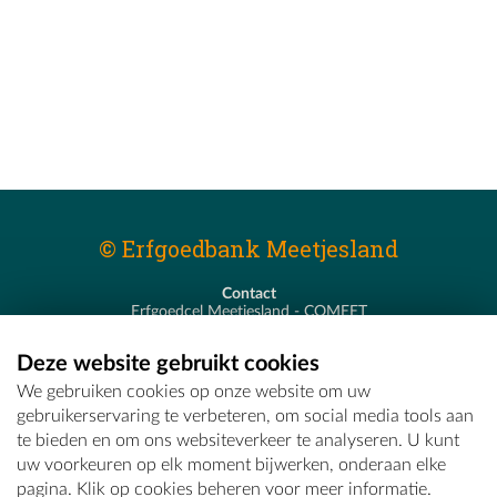
© Erfgoedbank Meetjesland
Contact
Erfgoedcel Meetjesland - COMEET
Pastoor De Nevestraat 8
9900 Eeklo
Deze website gebruikt cookies
T - 09 373 75 96
We gebruiken cookies op onze website om uw
E -
erfgoedcel@comeet.be
gebruikerservaring te verbeteren, om social media tools aan
te bieden en om ons websiteverkeer te analyseren. U kunt
uw voorkeuren op elk moment bijwerken, onderaan elke
pagina. Klik op cookies beheren voor meer informatie.