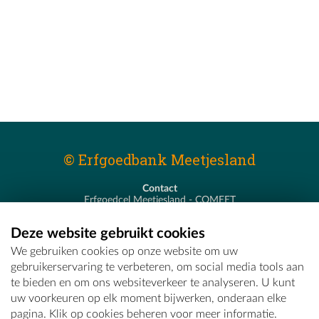
© Erfgoedbank Meetjesland
Contact
Erfgoedcel Meetjesland - COMEET
Pastoor De Nevestraat 8
9900 Eeklo
Deze website gebruikt cookies
T - 09 373 75 96
We gebruiken cookies op onze website om uw
E -
erfgoedcel@comeet.be
gebruikerservaring te verbeteren, om social media tools aan
te bieden en om ons websiteverkeer te analyseren. U kunt
uw voorkeuren op elk moment bijwerken, onderaan elke
pagina. Klik op cookies beheren voor meer informatie.