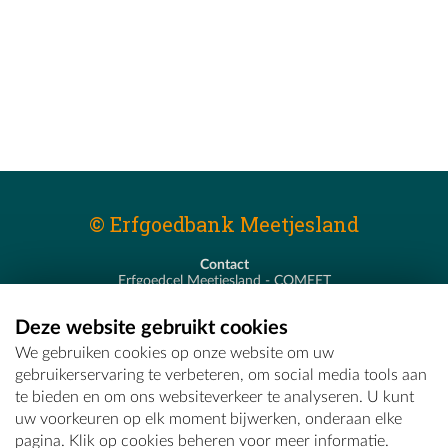
© Erfgoedbank Meetjesland
Contact
Erfgoedcel Meetjesland - COMEET
Pastoor De Nevestraat 8
9900 Eeklo
Deze website gebruikt cookies
T - 09 373 75 96
We gebruiken cookies op onze website om uw
E -
erfgoedcel@comeet.be
gebruikerservaring te verbeteren, om social media tools aan
te bieden en om ons websiteverkeer te analyseren. U kunt
uw voorkeuren op elk moment bijwerken, onderaan elke
pagina. Klik op cookies beheren voor meer informatie.