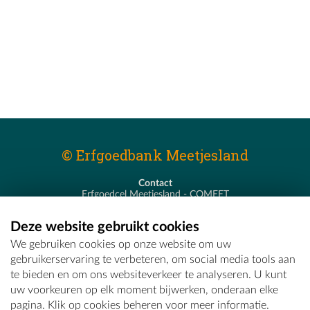
© Erfgoedbank Meetjesland
Contact
Erfgoedcel Meetjesland - COMEET
Pastoor De Nevestraat 8
9900 Eeklo
Deze website gebruikt cookies
T - 09 373 75 96
We gebruiken cookies op onze website om uw
E -
erfgoedcel@comeet.be
gebruikerservaring te verbeteren, om social media tools aan
te bieden en om ons websiteverkeer te analyseren. U kunt
uw voorkeuren op elk moment bijwerken, onderaan elke
pagina. Klik op cookies beheren voor meer informatie.