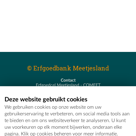
© Erfgoedbank Meetjesland
Contact
Erfgoedcel Meetjesland - COMEET
Pastoor De Nevestraat 8
9900 Eeklo
Deze website gebruikt cookies
T - 09 373 75 96
We gebruiken cookies op onze website om uw
E -
erfgoedcel@comeet.be
gebruikerservaring te verbeteren, om social media tools aan
te bieden en om ons websiteverkeer te analyseren. U kunt
uw voorkeuren op elk moment bijwerken, onderaan elke
pagina. Klik op cookies beheren voor meer informatie.