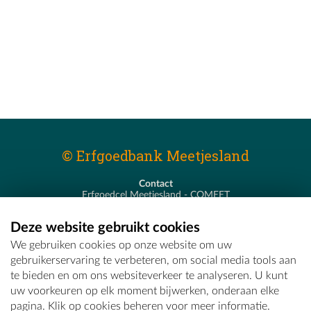
© Erfgoedbank Meetjesland
Contact
Erfgoedcel Meetjesland - COMEET
Pastoor De Nevestraat 8
9900 Eeklo
Deze website gebruikt cookies
T - 09 373 75 96
We gebruiken cookies op onze website om uw
E -
erfgoedcel@comeet.be
gebruikerservaring te verbeteren, om social media tools aan
te bieden en om ons websiteverkeer te analyseren. U kunt
uw voorkeuren op elk moment bijwerken, onderaan elke
pagina. Klik op cookies beheren voor meer informatie.