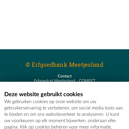
© Erfgoedbank Meetjesland
Contact
Erfgoedcel Meetjesland - COMEET
Pastoor De Nevestraat 8
9900 Eeklo
Deze website gebruikt cookies
T - 09 373 75 96
We gebruiken cookies op onze website om uw
E -
erfgoedcel@comeet.be
gebruikerservaring te verbeteren, om social media tools aan
te bieden en om ons websiteverkeer te analyseren. U kunt
uw voorkeuren op elk moment bijwerken, onderaan elke
pagina. Klik op cookies beheren voor meer informatie.