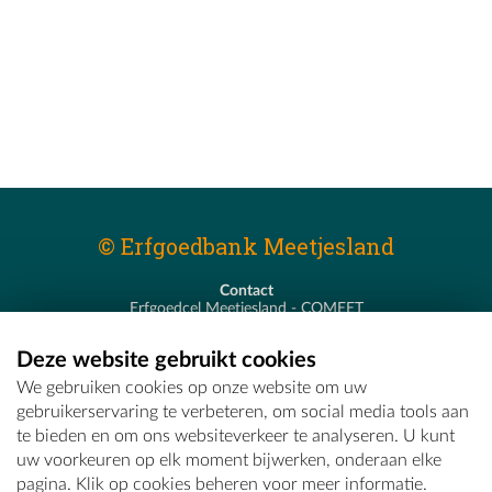
© Erfgoedbank Meetjesland
Contact
Erfgoedcel Meetjesland - COMEET
Pastoor De Nevestraat 8
9900 Eeklo
Deze website gebruikt cookies
T - 09 373 75 96
We gebruiken cookies op onze website om uw
E -
erfgoedcel@comeet.be
gebruikerservaring te verbeteren, om social media tools aan
te bieden en om ons websiteverkeer te analyseren. U kunt
uw voorkeuren op elk moment bijwerken, onderaan elke
pagina. Klik op cookies beheren voor meer informatie.