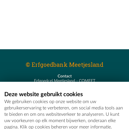
© Erfgoedbank Meetjesland
Contact
Erfgoedcel Meetjesland - COMEET
Pastoor De Nevestraat 8
9900 Eeklo
Deze website gebruikt cookies
T - 09 373 75 96
We gebruiken cookies op onze website om uw
E -
erfgoedcel@comeet.be
gebruikerservaring te verbeteren, om social media tools aan
te bieden en om ons websiteverkeer te analyseren. U kunt
uw voorkeuren op elk moment bijwerken, onderaan elke
pagina. Klik op cookies beheren voor meer informatie.