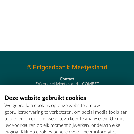
© Erfgoedbank Meetjesland
Contact
Erfgoedcel Meetjesland - COMEET
Pastoor De Nevestraat 8
9900 Eeklo
Deze website gebruikt cookies
T - 09 373 75 96
We gebruiken cookies op onze website om uw
E -
erfgoedcel@comeet.be
gebruikerservaring te verbeteren, om social media tools aan
te bieden en om ons websiteverkeer te analyseren. U kunt
uw voorkeuren op elk moment bijwerken, onderaan elke
pagina. Klik op cookies beheren voor meer informatie.