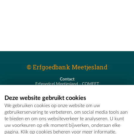
© Erfgoedbank Meetjesland
Contact
Erfgoedcel Meetjesland - COMEET
Pastoor De Nevestraat 8
9900 Eeklo
Deze website gebruikt cookies
T - 09 373 75 96
We gebruiken cookies op onze website om uw
E -
erfgoedcel@comeet.be
gebruikerservaring te verbeteren, om social media tools aan
te bieden en om ons websiteverkeer te analyseren. U kunt
uw voorkeuren op elk moment bijwerken, onderaan elke
pagina. Klik op cookies beheren voor meer informatie.