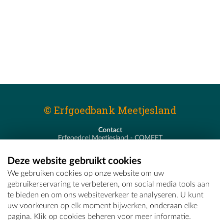
© Erfgoedbank Meetjesland
Contact
Erfgoedcel Meetjesland - COMEET
Pastoor De Nevestraat 8
9900 Eeklo
Deze website gebruikt cookies
T - 09 373 75 96
We gebruiken cookies op onze website om uw
E -
erfgoedcel@comeet.be
gebruikerservaring te verbeteren, om social media tools aan
te bieden en om ons websiteverkeer te analyseren. U kunt
uw voorkeuren op elk moment bijwerken, onderaan elke
pagina. Klik op cookies beheren voor meer informatie.