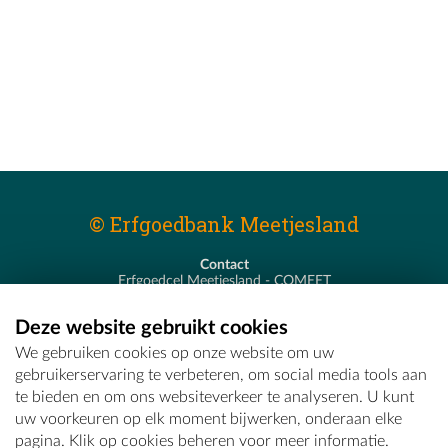
© Erfgoedbank Meetjesland
Contact
Erfgoedcel Meetjesland - COMEET
Pastoor De Nevestraat 8
9900 Eeklo
Deze website gebruikt cookies
T - 09 373 75 96
We gebruiken cookies op onze website om uw
E -
erfgoedcel@comeet.be
gebruikerservaring te verbeteren, om social media tools aan
te bieden en om ons websiteverkeer te analyseren. U kunt
uw voorkeuren op elk moment bijwerken, onderaan elke
pagina. Klik op cookies beheren voor meer informatie.