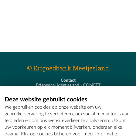
© Erfgoedbank Meetjesland
Contact
Erfgoedcel Meetjesland - COMEET
Pastoor De Nevestraat 8
9900 Eeklo
Deze website gebruikt cookies
T - 09 373 75 96
We gebruiken cookies op onze website om uw
E -
erfgoedcel@comeet.be
gebruikerservaring te verbeteren, om social media tools aan
te bieden en om ons websiteverkeer te analyseren. U kunt
uw voorkeuren op elk moment bijwerken, onderaan elke
pagina. Klik op cookies beheren voor meer informatie.