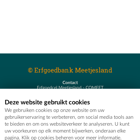
© Erfgoedbank Meetjesland
Contact
Erfgoedcel Meetjesland - COMEET
Pastoor De Nevestraat 8
9900 Eeklo
Deze website gebruikt cookies
T - 09 373 75 96
We gebruiken cookies op onze website om uw
E -
erfgoedcel@comeet.be
gebruikerservaring te verbeteren, om social media tools aan
te bieden en om ons websiteverkeer te analyseren. U kunt
uw voorkeuren op elk moment bijwerken, onderaan elke
pagina. Klik op cookies beheren voor meer informatie.