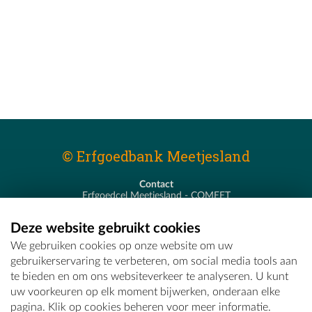
© Erfgoedbank Meetjesland
Contact
Erfgoedcel Meetjesland - COMEET
Pastoor De Nevestraat 8
9900 Eeklo
Deze website gebruikt cookies
T - 09 373 75 96
We gebruiken cookies op onze website om uw
E -
erfgoedcel@comeet.be
gebruikerservaring te verbeteren, om social media tools aan
te bieden en om ons websiteverkeer te analyseren. U kunt
uw voorkeuren op elk moment bijwerken, onderaan elke
pagina. Klik op cookies beheren voor meer informatie.