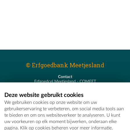
© Erfgoedbank Meetjesland
Contact
Erfgoedcel Meetjesland - COMEET
Pastoor De Nevestraat 8
9900 Eeklo
Deze website gebruikt cookies
T - 09 373 75 96
We gebruiken cookies op onze website om uw
E -
erfgoedcel@comeet.be
gebruikerservaring te verbeteren, om social media tools aan
te bieden en om ons websiteverkeer te analyseren. U kunt
uw voorkeuren op elk moment bijwerken, onderaan elke
pagina. Klik op cookies beheren voor meer informatie.