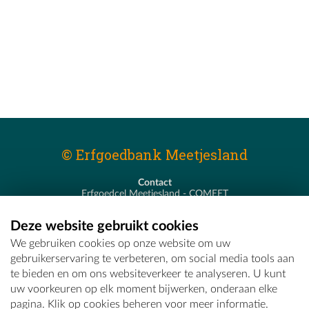
© Erfgoedbank Meetjesland
Contact
Erfgoedcel Meetjesland - COMEET
Pastoor De Nevestraat 8
9900 Eeklo
Deze website gebruikt cookies
T - 09 373 75 96
We gebruiken cookies op onze website om uw
E -
erfgoedcel@comeet.be
gebruikerservaring te verbeteren, om social media tools aan
te bieden en om ons websiteverkeer te analyseren. U kunt
uw voorkeuren op elk moment bijwerken, onderaan elke
pagina. Klik op cookies beheren voor meer informatie.