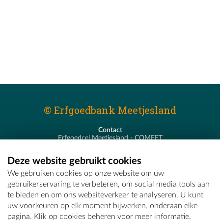
© Erfgoedbank Meetjesland
Contact
Erfgoedcel Meetjesland - COMEET
Pastoor De Nevestraat 8
9900 Eeklo
Deze website gebruikt cookies
T - 09 373 75 96
We gebruiken cookies op onze website om uw
E -
erfgoedcel@comeet.be
gebruikerservaring te verbeteren, om social media tools aan
te bieden en om ons websiteverkeer te analyseren. U kunt
uw voorkeuren op elk moment bijwerken, onderaan elke
pagina. Klik op cookies beheren voor meer informatie.