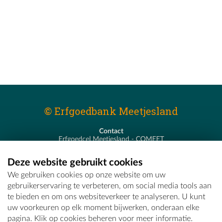
© Erfgoedbank Meetjesland
Contact
Erfgoedcel Meetjesland - COMEET
Pastoor De Nevestraat 8
9900 Eeklo
Deze website gebruikt cookies
T - 09 373 75 96
We gebruiken cookies op onze website om uw
E -
erfgoedcel@comeet.be
gebruikerservaring te verbeteren, om social media tools aan
te bieden en om ons websiteverkeer te analyseren. U kunt
uw voorkeuren op elk moment bijwerken, onderaan elke
pagina. Klik op cookies beheren voor meer informatie.