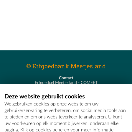
© Erfgoedbank Meetjesland
Contact
Erfgoedcel Meetjesland - COMEET
Pastoor De Nevestraat 8
9900 Eeklo
Deze website gebruikt cookies
T - 09 373 75 96
We gebruiken cookies op onze website om uw
E -
erfgoedcel@comeet.be
gebruikerservaring te verbeteren, om social media tools aan
te bieden en om ons websiteverkeer te analyseren. U kunt
uw voorkeuren op elk moment bijwerken, onderaan elke
pagina. Klik op cookies beheren voor meer informatie.