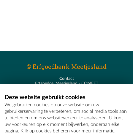
© Erfgoedbank Meetjesland
Contact
Erfgoedcel Meetjesland - COMEET
Pastoor De Nevestraat 8
9900 Eeklo
Deze website gebruikt cookies
T - 09 373 75 96
We gebruiken cookies op onze website om uw
E -
erfgoedcel@comeet.be
gebruikerservaring te verbeteren, om social media tools aan
te bieden en om ons websiteverkeer te analyseren. U kunt
uw voorkeuren op elk moment bijwerken, onderaan elke
pagina. Klik op cookies beheren voor meer informatie.