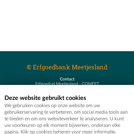
© Erfgoedbank Meetjesland
Contact
Erfgoedcel Meetjesland - COMEET
Pastoor De Nevestraat 8
9900 Eeklo
Deze website gebruikt cookies
T - 09 373 75 96
We gebruiken cookies op onze website om uw
E -
erfgoedcel@comeet.be
gebruikerservaring te verbeteren, om social media tools aan
te bieden en om ons websiteverkeer te analyseren. U kunt
uw voorkeuren op elk moment bijwerken, onderaan elke
pagina. Klik op cookies beheren voor meer informatie.