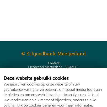
© Erfgoedbank Meetjesland
Contact
Erfgoedcel Meetjesland - COMEET
Pastoor De Nevestraat 8
9900 Eeklo
Deze website gebruikt cookies
T - 09 373 75 96
We gebruiken cookies op onze website om uw
E -
erfgoedcel@comeet.be
gebruikerservaring te verbeteren, om social media tools aan
te bieden en om ons websiteverkeer te analyseren. U kunt
uw voorkeuren op elk moment bijwerken, onderaan elke
pagina. Klik op cookies beheren voor meer informatie.