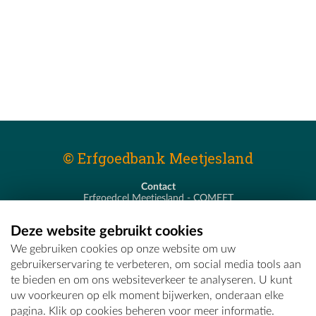
© Erfgoedbank Meetjesland
Contact
Erfgoedcel Meetjesland - COMEET
Pastoor De Nevestraat 8
9900 Eeklo
Deze website gebruikt cookies
T - 09 373 75 96
We gebruiken cookies op onze website om uw
E -
erfgoedcel@comeet.be
gebruikerservaring te verbeteren, om social media tools aan
te bieden en om ons websiteverkeer te analyseren. U kunt
uw voorkeuren op elk moment bijwerken, onderaan elke
pagina. Klik op cookies beheren voor meer informatie.